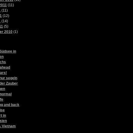
2011
(11)
1
(11)
1
(12)
1
(14)
11
(5)
er 2010
(1)
l
Südsee in
en
ichs
e ahead
ars!
nur segeln
der Zauber
uen
 normal
ife
g and back
ise
t in
sien
 Vietnam