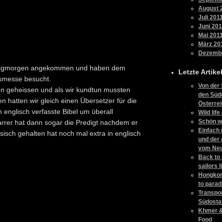
August 
Juli 201
Juni 201
Mai 201
März 20
Dezemb
nntagmorgen angekommen und haben dem
Letzte Artike
gsmesse besucht.
Von der 
n geheissen und als wir kundtun mussten
den Süd
n hatten wir gleich einen Übersetzer für die
Österre
englisch verfasste Bibel um überall
Wild lif
Schön w
arrer hat dann sogar die Predigt nachdem er
Einfach 
zösisch gehalten hat noch mal extra in englisch
und der 
vom Ne
Back to
sailors l
Hongkon
to parad
Transpor
Südosta
Khmer &
Food