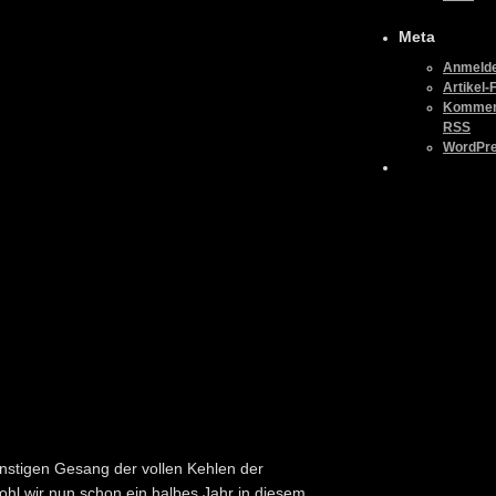
Meta
Anmeld
Artikel-
Komment
RSS
WordPre
ünstigen Gesang der vollen Kehlen der
ohl wir nun schon ein halbes Jahr in diesem