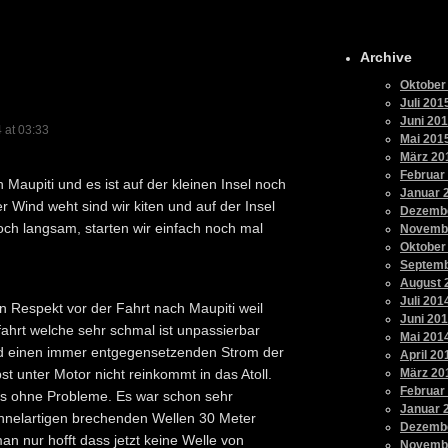
Archive
Oktober
Juli 201
Juni 20
 at 03:33
Mai 201
März 20
Februar
 Maupiti und es ist auf der kleinen Insel noch
Januar 
r Wind weht sind wir kiten und auf der Insel
Dezemb
och langsam, starten wir einfach noch mal
Novemb
Oktober
Septemb
August 
Juli 201
 Respekt vor der Fahrt nach Maupiti weil
Juni 20
ahrt welche sehr schmal ist unpassierbar
Mai 201
d einen immer entgegensetzenden Strom der
April 20
t unter Motor nicht reinkommt in das Atoll.
März 20
Februar
les ohne Probleme. Es war schon sehr
Januar 
nnelartigen brechenden Wellen 30 Meter
Dezemb
 nur hofft dass jetzt keine Welle von
Novemb