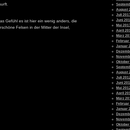
urft.
Septemb
August 
Juli 201
Juni 20
as Gefühl es ist hier ein wenig anders, die
Mai 201
rschöne Felsen in der Mitter der Insel,
April 20
März 20
Februar
Januar 
Dezemb
Novemb
Oktober
Septemb
August 
Juli 201
Juni 20
Mai 201
April 20
März 20
Februar
Januar 
Dezembe
Novemb
Oktober
Septemb