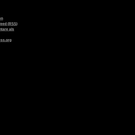
en
Feed (
RSS
)
are als
ss.org