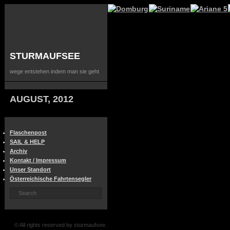
STURMAUFSEE
wege entstehen indem man sie geht
AUGUST, 2012
Flaschenpost
SAIL & HELP
Archiv
Kontakt / Impressum
Unser Standort
Österreichische Fahrtensegler
© All rights reserved by sturmaufsee.