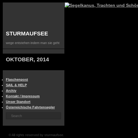
STURMAUFSEE
wege entstehen indem man sie geht
OKTOBER, 2014
Flaschenpost
SAIL & HELP
Archiv
Kontakt / Impressum
Unser Standort
Österreichische Fahrtensegler
© All rights reserved by sturmaufsee.