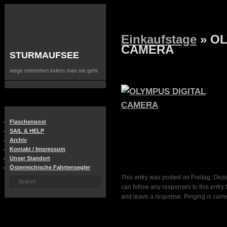
Einkaufstage
» OL
CAMERA
STURMAUFSEE
wege entstehen indem man sie geht
Flaschenpost
SAIL & HELP
Archiv
Kontakt / Impressum
Unser Standort
Österreichische Fahrtensegler
This entry was posted on Freitag, Deze
can follow any responses to this entry
and leave a response. Pinging is curre